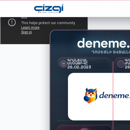
deneme
ԴՈՄԵՅՆԻ ՏՎՅԱԼՆ
ԳՐԱՆՑՄԱՆ
ԳՈ
ԱՄՍԱԹԻՎԸ
ԺԱ
26.02.2023
26