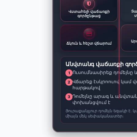
Տա
Վստահելի վաճառքի
տ
գործընթաց
Ար
Ճկուն և հեշտ վճարում
Անվտանգ վաճառքի գոր
Ուսումնասիրեք դոմեյնը 
1
Վճարեք էսկրոուով կամ 
2
հարթակով
Դոմեյնը արագ և անվտա
3
փոխանցվում է
Յուրաքանչյուր դոմեյն եզակի է. կ
միայն մեկ սեփականատեր։