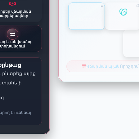
րբեր վճարման
արբերակներ
ESCROW
GODADDY
ագ և անվտանգ
փոխանցում
ծընթաց
Որոշ դոմ
Վճարման պլան
և ընտրեք ալիք
վստահելի
նգ
արող է ունենալ