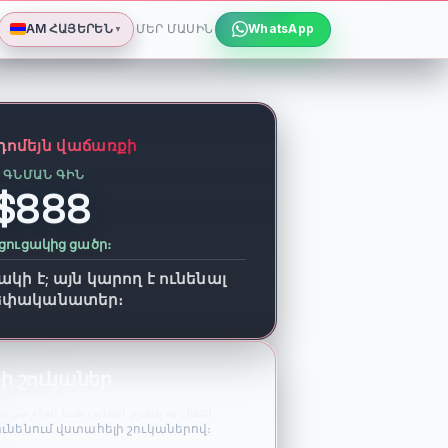
AM
ՀԱՅԵՐԵՆ
ՄԵՐ ՄԱՍԻՆ
WhatsApp
▼
դոմեյն վաճառքի
 ԳՆՄԱՆ ԳԻՆ
$888
 ցուցակից ցածր։
կի է; այն կարող է ունենալ
սեփականատեր։
ի շուկաներ
انتقال به پلتفرم انتخابی شما انجام می‌شود و آگهی در یک تب جدید باز می‌شود.
ունենում վստահելի շուկաներով։