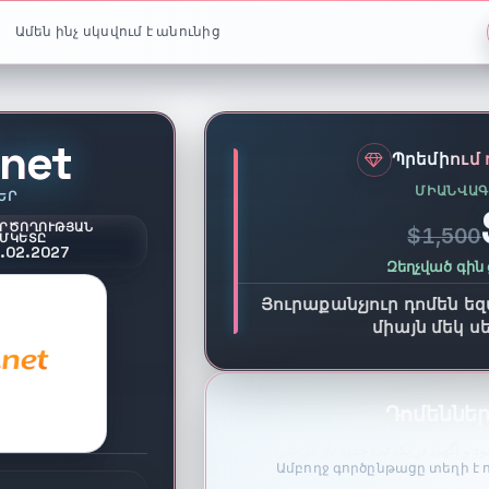
Ամեն ինչ սկսվում է անունից
.net
Պրեմիում 
ՄԻԱՆՎԱԳ
ԵՐ
ՐԾՈՂՈՒԹՅԱՆ
$1,500
ՄԿԵՏԸ
.02.2027
Զեղչված գին
Յուրաքանչյուր դոմեն եզա
միայն մեկ 
Դոմեններ
Ամբողջ գործընթացը տեղի է 