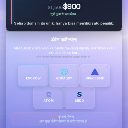
$900
$1,500
सूची मूल्य से कम कीमत।
Setiap domain itu unik; hanya bisa memiliki satu pemilik.
डोमेन मार्केटप्लेस
Anda akan diarahkan ke platform yang dipilih, dan iklan akan
terbuka di tab baru.
सभी लेनदेन विश्वसनीय बाजारों के माध्यम से होते हैं।
ESCROW
GODADDY
SPACESHIP
ATOM
SEDO
भुगतान योजना
आप कुछ डोमेन किस्तों में खरीद सकते हैं।