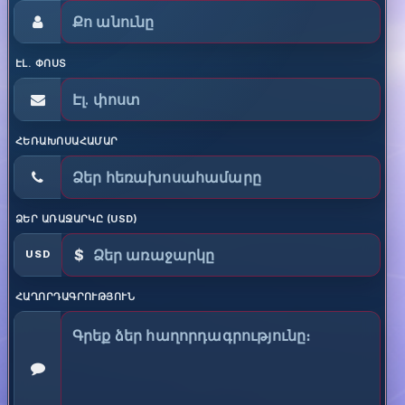
ԷԼ. ՓՈՍՏ
ՀԵՌԱԽՈՍԱՀԱՄԱՐ
ՁԵՐ ԱՌԱՋԱՐԿԸ (USD)
$
USD
ՀԱՂՈՐԴԱԳՐՈՒԹՅՈՒՆ