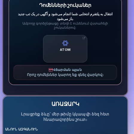
Դոմենների շուկաներ
انتقال به پلتفرم انتخابی شما انجام می‌شود و آگهی در یک تب جدید
باز می‌شود.
Ամբողջ գործընթացը տեղի է ունենում վստահելի
շուկաներով։
ATOM
Վճարման պլան
Որոշ դոմեյններ կարող եք գնել վարկով։
ԱՌԱՋԱՐԿ
Լրացրեք ձևը՝ մեր թիմը կկապվի ձեզ հետ
հնարավորինս շուտ։
ԱՆՈՒՆ ԱԶԳԱՆՈՒՆ