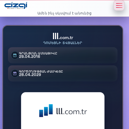
Ամեն ինչ սկսվում է անունից
lll
.com.tr
ԴՈՄԵՅՆԻ ՏՎՅԱԼՆԵՐ
ԳՐԱՆՑՄԱՆ ԱՄՍԱԹԻՎԸ
29.04.2016
ԳՈՐԾՈՂՈՒԹՅԱՆ ԺԱՄԿԵՏԸ
28.04.2029