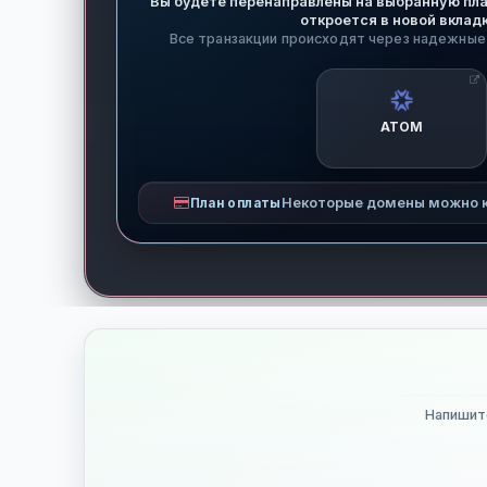
Вы будете перенаправлены на выбранную пл
откроется в новой вклад
Все транзакции происходят через надежные
ATOM
Некоторые домены можно к
План оплаты
Напишит