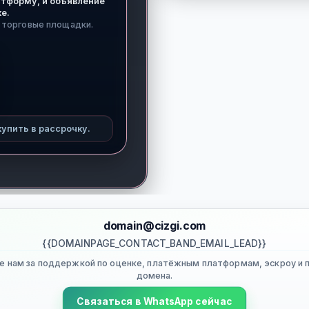
атформу, и объявление
ке.
 торговые площадки.
упить в рассрочку.
domain@cizgi.com
{{DOMAINPAGE_CONTACT_BAND_EMAIL_LEAD}}
е нам за поддержкой по оценке, платёжным платформам, эскроу и 
домена.
Связаться в WhatsApp сейчас